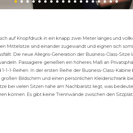
t sich auf Knopfdruck in ein knapp zwei Meter langes und vo
n Mittelsitze sind einander zugewandt und eignen sich somit 
ällt. Die neue Allegris-Generation der Business-Class-Sitze läss
rwandeln. Passagiere genießen ein höheres Maß an Privatsp
-1-1-Reihen. In der ersten Reihe der Business-Class-Kabine b
großen Bildschirm und einen persönlichen Kleiderschrank biet
tütze bei vielen Sitzen nahe am Nachbarsitz liegt, was bedeut
hren können. Es gibt keine Trennwände zwischen den Sitzplä