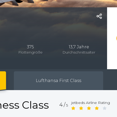
375
13,7 Jahre
Flottengröße
Durchschnittsalter
Lufthansa First Class
ess Class
jetbeds Airline Rating
4/
5