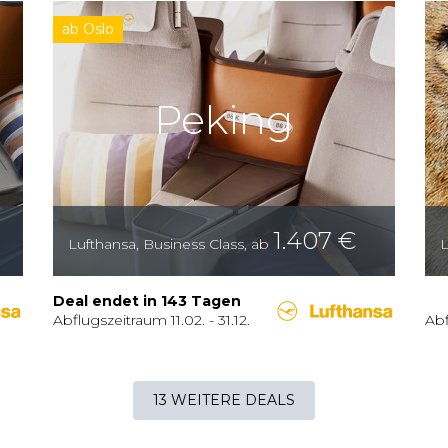
ab Oslo
Peking
1.407
€
Lufthansa
,
Business Class
,
ab
L
Deal endet in
143
Tagen
Abflugszeitraum
11.02.
-
31.12.
Ab
13 WEITERE DEALS