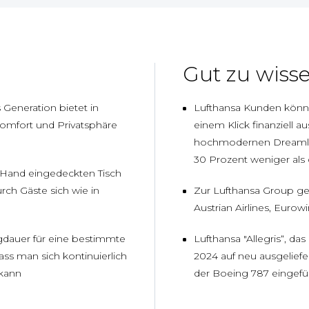
Gut zu wiss
 Generation bietet in
Lufthansa Kunden können
omfort und Privatsphäre
einem Klick finanziell 
hochmodernen Dreamlin
30 Prozent weniger als
Hand eingedeckten Tisch
ch Gäste sich wie in
Zur Lufthansa Group ge
Austrian Airlines, Eurowi
ugdauer für eine bestimmte
Lufthansa "Allegris“, da
ass man sich kontinuierlich
2024 auf neu ausgeliefe
kann
der Boeing 787 eingefü