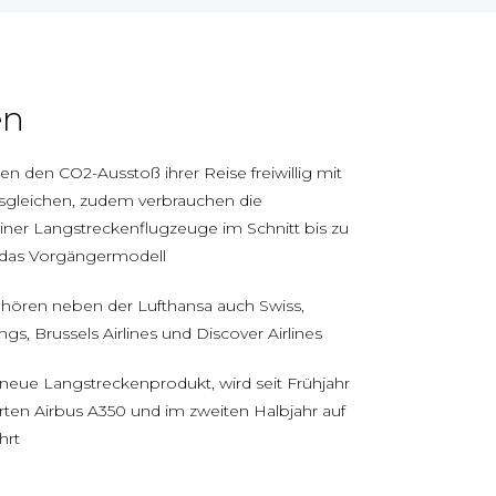
en
 den CO2-Ausstoß ihrer Reise freiwillig mit
ausgleichen, zudem verbrauchen die
er Langstreckenflugzeuge im Schnitt bis zu
 das Vorgängermodell
hören neben der Lufthansa auch Swiss,
ngs, Brussels Airlines und Discover Airlines
s neue Langstreckenprodukt, wird seit Frühjahr
rten Airbus A350 und im zweiten Halbjahr auf
hrt