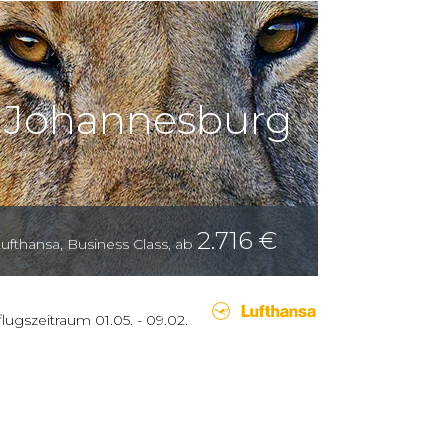
Johannesburg
2.716
€
ufthansa
,
Business Class
,
ab
flugszeitraum
01.05.
-
09.02.