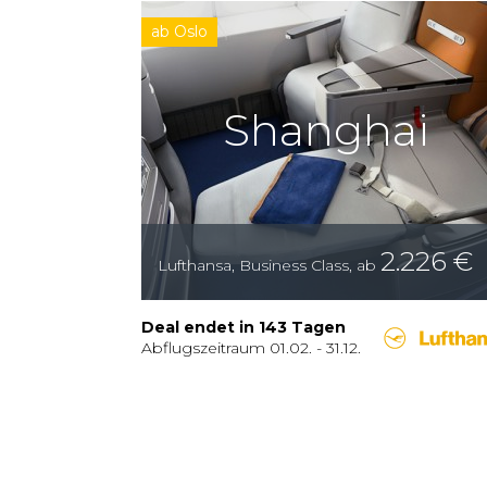
ab Oslo
Shanghai
2.226
€
Lufthansa
,
Business Class
,
ab
Deal endet in
143
Tagen
Abflugszeitraum
01.02.
-
31.12.