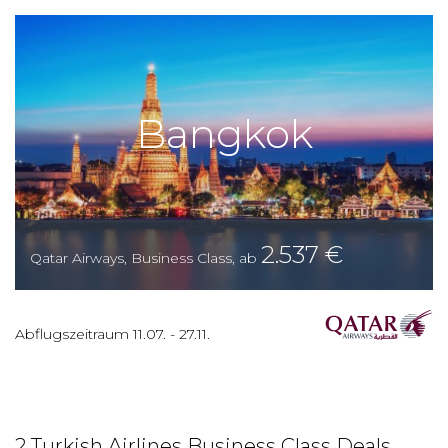
Bangkok
2.537
€
Qatar Airways
,
Business Class
,
ab
Abflugszeitraum
11.07.
-
27.11.
2 Turkish Airlines Business Class Deals