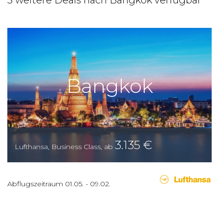
3 weitere Deals nach Bangkok verfügbar
Bangkok
3.135
€
Lufthansa
,
Business Class
,
ab
Abflugszeitraum
01.05.
-
09.02.