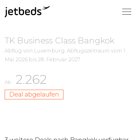
TK Business Class Bangkok
Abflug von Luxemburg.
Abflugszeitraum vom
1.
Mai 2026
bis
28. Februar 2027
2.262
Ab
Deal abgelaufen