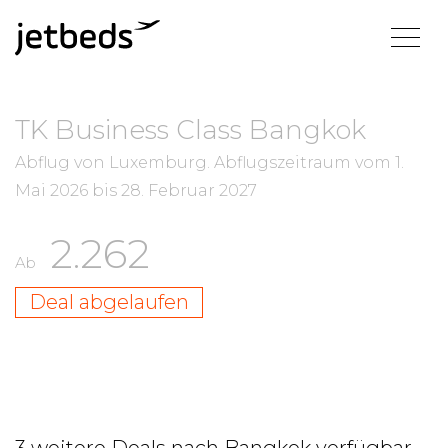
TK Business Class Bangkok
Abflug von Luxemburg.
Abflugszeitraum vom
1.
Mai 2026
bis
28. Februar 2027
2.262
Ab
Deal abgelaufen