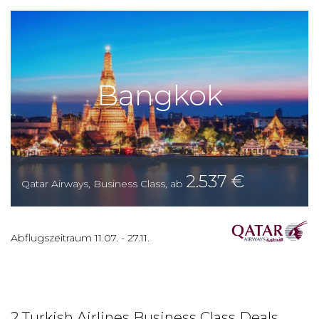
Bangkok
2.537
€
Qatar Airways
,
Business Class
,
ab
Abflugszeitraum
11.07.
-
27.11.
2 Turkish Airlines Business Class Deals