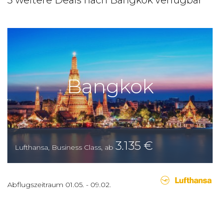
3 weitere Deals nach Bangkok verfügbar
Bangkok
3.135
€
Lufthansa
,
Business Class
,
ab
Abflugszeitraum
01.05.
-
09.02.