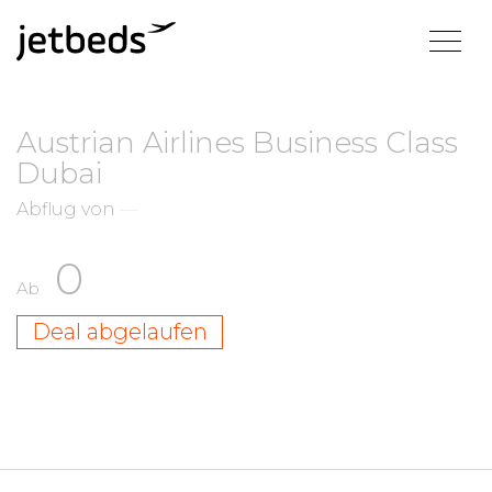
Austrian Airlines Business Class
Dubai
Abflug von
—
0
Ab
Deal abgelaufen