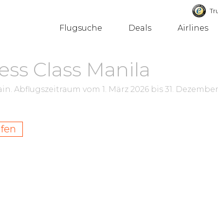
Tru
Flugsuche
Deals
Airlines
ss Class Manila
ain.
Abflugszeitraum vom
1. März 2026
bis
31. Dezembe
ufen