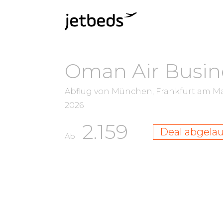
Oman Air Busine
Abflug von München, Frankfurt am M
2026
2.159
Deal abgela
Ab