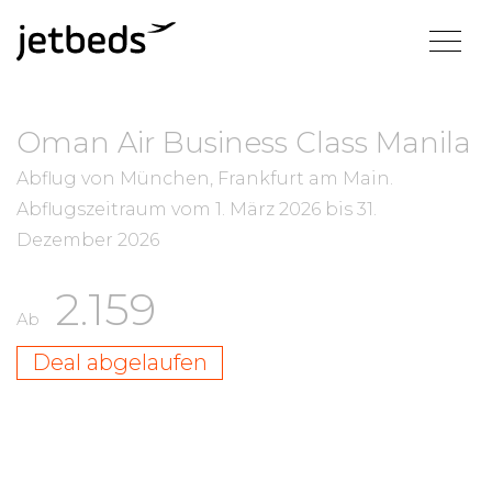
Oman Air Business Class Manila
Abflug von München, Frankfurt am Main.
Abflugszeitraum vom
1. März 2026
bis
31.
Dezember 2026
2.159
Ab
Deal abgelaufen