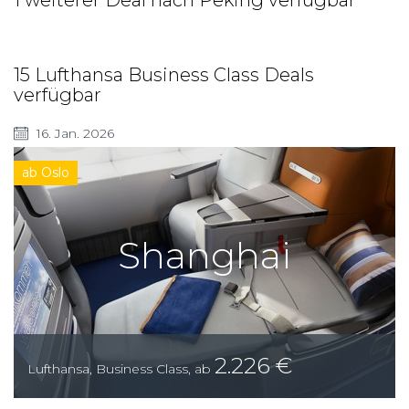
1 weiterer Deal nach Peking verfügbar
15 Lufthansa Business Class Deals
verfügbar
16. Jan. 2026
ab Oslo
Shanghai
2.226
€
Lufthansa
,
Business Class
,
ab