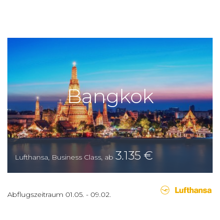
Bangkok
3.135
€
Lufthansa
,
Business Class
,
ab
Abflugszeitraum
01.05.
-
09.02.