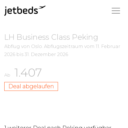
LH Business Class Peking
Abflug von Oslo.
Abflugszeitraum vom
11. Februar
2026
bis
31. Dezember 2026
1.407
Ab
Deal abgelaufen