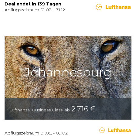
Deal endet in
139
Tagen
Abflugszeitraum
01.02.
-
31.12.
Johannesburg
2.716
€
Lufthansa
,
Business Class
,
ab
Abflugszeitraum
01.05.
-
09.02.