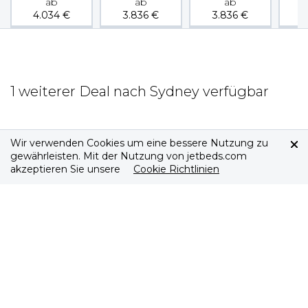
ab
ab
ab
4.034
€
3.836
€
3.836
€
3
1 weiterer Deal nach Sydney verfügbar
Wir verwenden Cookies um eine bessere Nutzung zu
gewährleisten. Mit der Nutzung von jetbeds.com
akzeptieren Sie unsere
Cookie Richtlinien
jetbeds
Über uns
Impressum
Wichtige Links