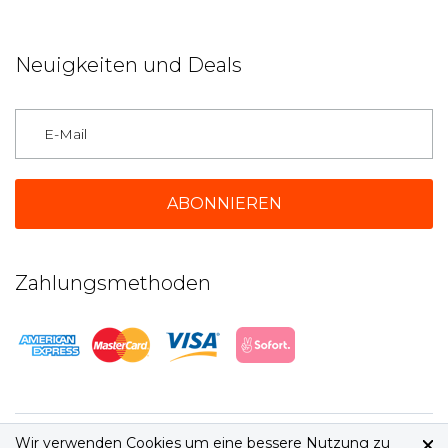
Neuigkeiten und Deals
Deutschland
Zahlungsmethoden
2026 © jetbeds.com
Wir verwenden Cookies um eine bessere Nutzung zu
AGB
|
Datenschutz