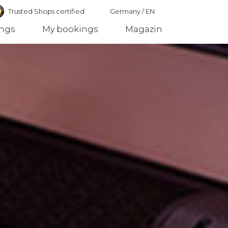
Trusted Shops certified
Germany
/
EN
ings
My bookings
Magazin
Germany