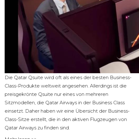
Die Qatar Qsuite wird oft als eines der besten Business-
Class-Produkte weltweit angesehen. Allerdings ist die
preisgekrönte Qsuite nur eines von mehreren
Sitzmodellen, die Qatar Airways in der Business Class
einsetzt. Daher haben wir eine Übersicht der Business-
Class-Sitze erstellt, die in den aktiven Flugzeugen von
Qatar Airways zu finden sind.