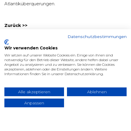
Atlantiküberquerungen.
Zurück >>
Datenschutzbestimmungen
Wir verwenden Cookies
Wir setzen auf unserer Website Cookies ein. Einige von ihnen sind
notwendig für den Betrieb dieser Website, andere helfen dabei unser
Angebot zu analysieren und zu verbessern. Sie können die Cookies
jetbeds
akzeptieren, ablehnen oder die Einstellungen ändern. Weitere
Informationen finden Sie in unserer Datenschutzerklärung.
About
Legal info
Alle akzeptieren
Ablehnen
Anpassen
Important links
Contact & support