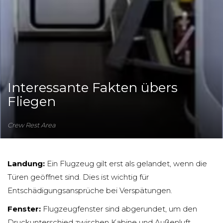
Interessante Fakten übers
Fliegen
Crew Rest Area
Landung:
Ein Flugzeug gilt erst als gelandet, wenn die
Türen geöffnet sind. Dies ist wichtig für
Entschädigungsansprüche bei Verspätungen.
Fenster:
Flugzeugfenster sind abgerundet, um den
Druckunterschied zwischen Kabine und Außenluft