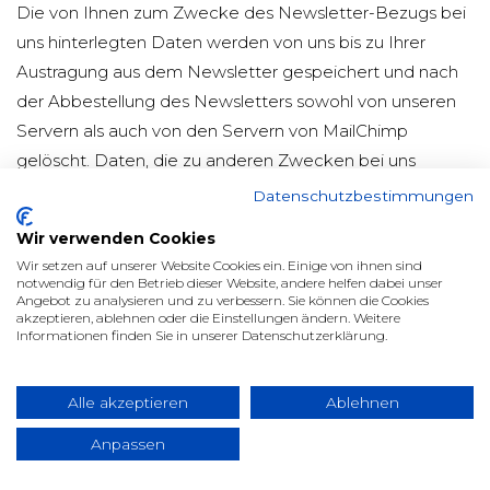
Die von Ihnen zum Zwecke des Newsletter-Bezugs bei
uns hinterlegten Daten werden von uns bis zu Ihrer
Austragung aus dem Newsletter gespeichert und nach
der Abbestellung des Newsletters sowohl von unseren
Servern als auch von den Servern von MailChimp
gelöscht. Daten, die zu anderen Zwecken bei uns
gespeichert wurden (z.B. E-Mail-Adressen für den
Datenschutzbestimmungen
Mitgliederbereich) bleiben hiervon unberührt.
Wir verwenden Cookies
Näheres entnehmen Sie den
Wir setzen auf unserer Website Cookies ein. Einige von ihnen sind
notwendig für den Betrieb dieser Website, andere helfen dabei unser
Datenschutzbestimmungen von MailChimp
Angebot zu analysieren und zu verbessern. Sie können die Cookies
unter:
https://mailchimp.com/legal/terms/
.
akzeptieren, ablehnen oder die Einstellungen ändern. Weitere
Informationen finden Sie in unserer Datenschutzerklärung.
Abschluss eines Data-Processing-Agreements
Alle akzeptieren
Ablehnen
Wir haben ein sog. „Data-Processing-Agreement“ mit
Anpassen
MailChimp abgeschlossen, in dem wir MailChimp