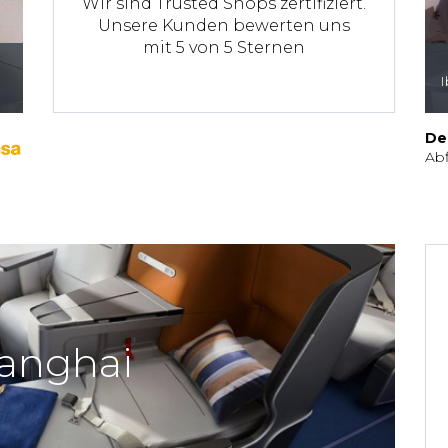
Wir sind Trusted Shops zertifiziert.
Unsere Kunden bewerten uns
mit 5 von 5 Sternen
I
De
Ab
anghai