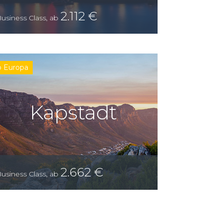
2.112
€
usiness Class
,
ab
b Europa
Kapstadt
2.662
€
usiness Class
,
ab