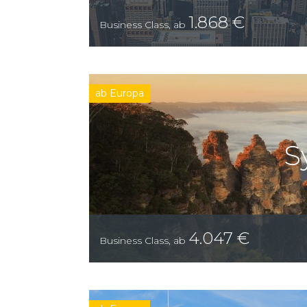
1.868
€
Business Class
,
ab
ab Europa
S
4.047
€
Business Class
,
ab