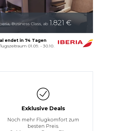
1.821
€
beria
,
Business Class
,
ab
al endet in
74
Tagen
flugszeitraum
01.09.
-
30.10.
Exklusive Deals
Noch mehr Flugkomfort zum
besten Preis.