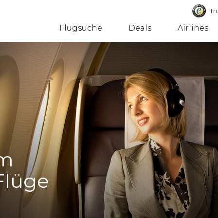
Tru
Flugsuche
Deals
Airlines
um
 Flüge