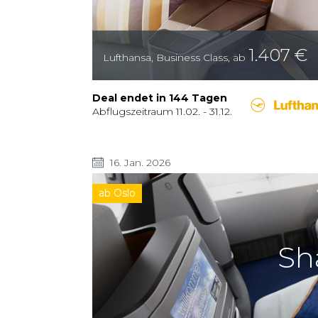
1.407
€
Lufthansa
,
Business Class
,
ab
Deal endet in
144
Tagen
Abflugszeitraum
11.02.
-
31.12.
16. Jan. 2026
ab Oslo
Sh