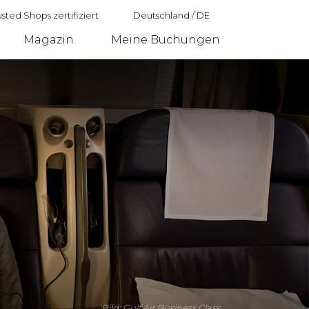
sted Shops zertifiziert
Deutschland
/
DE
Magazin
Meine Buchungen
Deutschland
Bild: Gulf Air Business Class