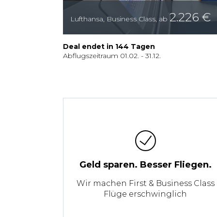
2.226
€
Lufthansa
,
Business Class
,
ab
Deal endet in
144
Tagen
Abflugszeitraum
01.02.
-
31.12.
Geld sparen. Besser Fliegen.
Wir machen First & Business Class
Flüge erschwinglich