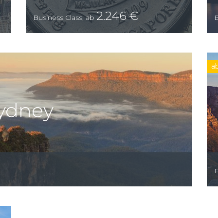
2.246
€
Business Class
,
ab
B
a
ydney
B