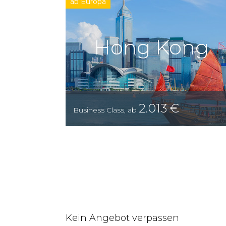
ab Europa
Hong Kong
2.013
€
Business Class
,
ab
Kein Angebot verpassen