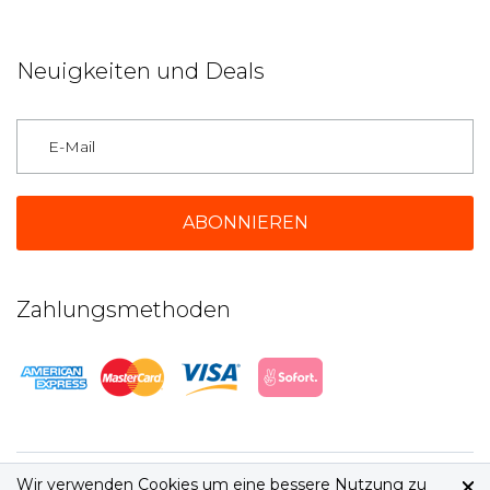
Neuigkeiten und Deals
Deutschland
Zahlungsmethoden
2026 © jetbeds.com
Wir verwenden Cookies um eine bessere Nutzung zu
AGB
|
Datenschutz