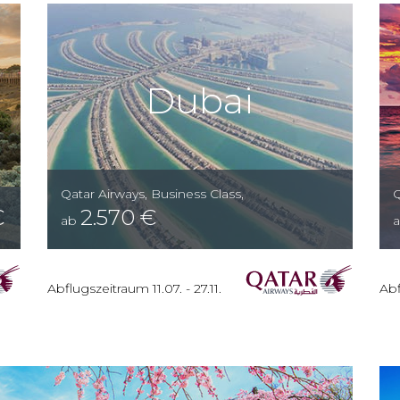
Dubai
Qatar Airways
,
Business Class
,
Q
€
2.570
€
ab
Abflugszeitraum
11.07.
-
27.11.
Abf