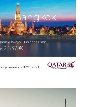
Bangkok
atar Airways
,
Business Class
,
2.537
€
ab
lugszeitraum
11.07.
-
27.11.