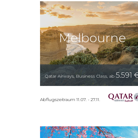
Melbourne
5.591
Qatar Airways
,
Business Class
,
ab
Abflugszeitraum
11.07.
-
27.11.