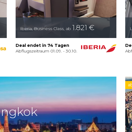
1.821
€
Iberia
,
Business Class
,
ab
L
Deal endet in 74 Tagen
De
Abflugszeitraum
01.09.
-
30.10.
Abf
a
angkok