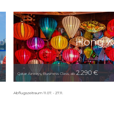
Hong K
2.290
€
Qatar Airways
,
Business Class
,
ab
Abflugszeitraum
11.07.
-
27.11.