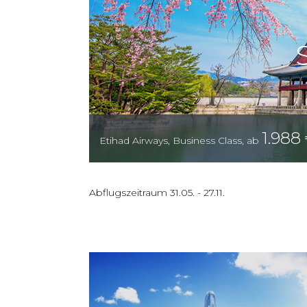
1.988
Etihad Airways
,
Business Class
,
ab
Abflugszeitraum
31.05.
-
27.11.