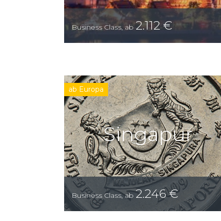
2.112
€
Business Class
,
ab
ab Europa
Singapur
2.246
€
Business Class
,
ab