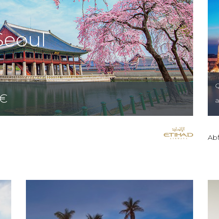
Seoul
Q
€
Abf