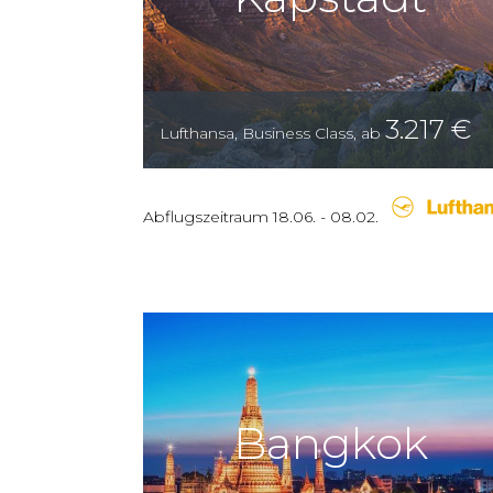
3.217
€
Lufthansa
,
Business Class
,
ab
Abflugszeitraum
18.06.
-
08.02.
Bangkok