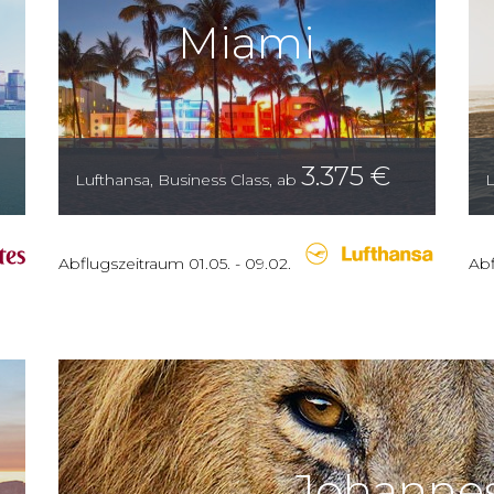
Miami
3.375
€
Lufthansa
,
Business Class
,
ab
L
Abflugszeitraum
01.05.
-
09.02.
Abf
Johanne