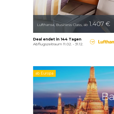
1.407
€
Lufthansa
,
Business Class
,
ab
Deal endet in 144 Tagen
Abflugszeitraum
11.02.
-
31.12.
ab Europa
B