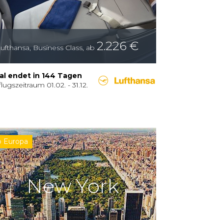
2.226
€
ufthansa
,
Business Class
,
ab
al endet in 144 Tagen
lugszeitraum
01.02.
-
31.12.
b Europa
New York