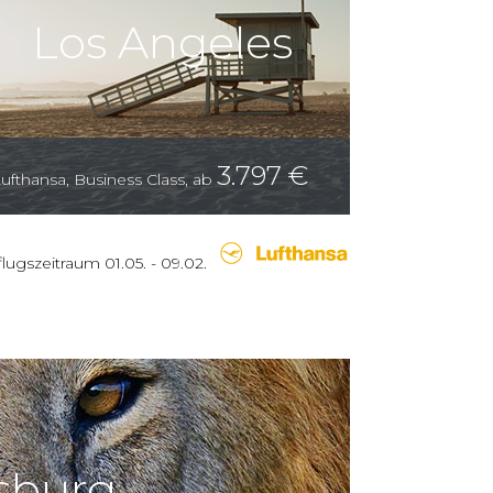
Los Angeles
3.797
€
ufthansa
,
Business Class
,
ab
lugszeitraum
01.05.
-
09.02.
sburg