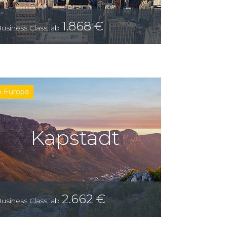
1.868
€
usiness Class
,
ab
b Europa
Kapstadt
2.662
€
usiness Class
,
ab