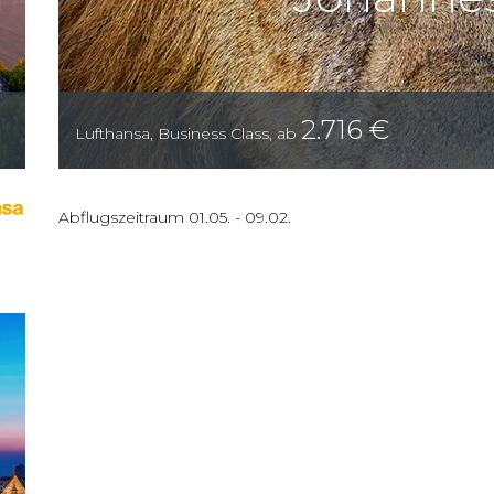
2.716
€
Lufthansa
,
Business Class
,
ab
Abflugszeitraum
01.05.
-
09.02.