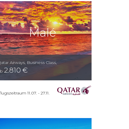
Malé
atar Airways
,
Business Class
,
2.810
€
ab
lugszeitraum
11.07.
-
27.11.