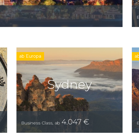
B
ab Europa
a
Sydney
4.047
€
Business Class
,
ab
B