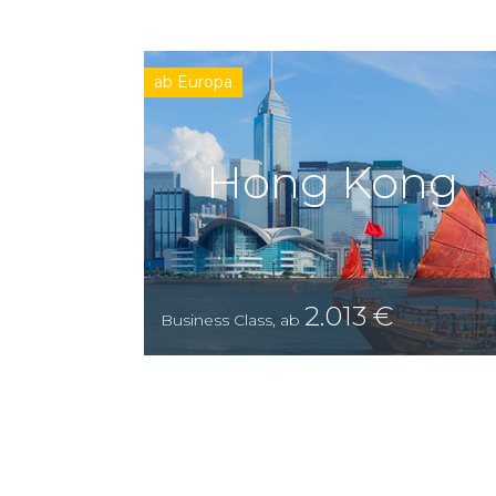
ab Europa
Hong Kong
2.013
€
Business Class
,
ab