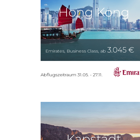
Hong Kong
3.045
€
Emirates
,
Business Class
,
ab
Abflugszeitraum
31.05.
-
27.11.
Kapstadt