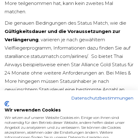
More teilgenommen hat, kann kein zweites Mal
matchen.
Die genauen Bedingungen des Status Match, wie die
Gültigkeitsdauer und die Voraussetzungen zur
Verlängerung
, variieren je nach gewähltem
Vielfliegerprogramm, Informationen dazu finden Sie auf
staralliance.statusmatch.com/airlines/
. So bietet Thai
Airways beispielsweise einen Star Alliance Gold Status für
24 Monate ohne weitere Anforderungen an. Bei Miles &
More hingegen müssen Statusinhaber je nach
gewünschtem Statuslevel eine bestimmte Anzahl an
Flugsegmenten innerhalb eines festgelegten Zeitraums
Datenschutzbestimmungen
absolvieren, um den Status zu verlängern.
Wir verwenden Cookies
Die Beantragung des Status Match erfolgt über die
Wir setzen auf unserer Website Cookies ein. Einige von ihnen sind
notwendig für den Betrieb dieser Website, andere helfen dabei unser
Webseite
staralliance.statusmatch.com
. Nach dem
Angebot zu analysieren und zu verbessern. Sie können die Cookies
akzeptieren, ablehnen oder die Einstellungen ändern. Weitere
Ausfüllen des Formulars muss ein Foto der SAS
Informationen finden Sie in unserer Datenschutzerklärung.