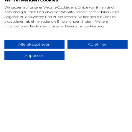
Wir verwenden Cookies
Wir setzen auf unserer Website Cookies ein. Einige von ihnen sind
notwendig für den Betrieb dieser Website, andere helfen dabei unser
Angebot zu analysieren und zu verbessern. Sie können die Cookies
akzeptieren, ablehnen oder die Einstellungen ändern. Weitere
Informationen finden Sie in unserer Datenschutzerklärung.
Vier Airbus A350, die Lufthansa von Philippine Airlines
übernommen hat, sind mit dieser Business Class
Alle akzeptieren
Ablehnen
ausgestattet. Die Sitze sind in einer 1-2-1 Anordnung in
einem einzigen Abteil untergebracht. Das Raumgefühl
Anpassen
ist durch die fehlenden Gepäckfächer an der Decke
besonders großzügig. Fluggäste loben den Komfort und
die Privatsphäre dieser Sitze. Diese Flugzeuge werden
unter anderem auf Strecken nach Bangalore, Denver,
Montreal und Toronto eingesetzt.
Die alte Business Class