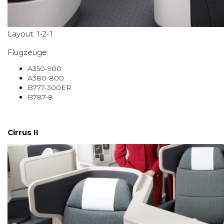
Layout: 1-2-1
Flugzeuge:
A350-900
A380-800
B777-300ER
B787-8
Cirrus II