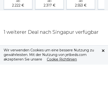
ab
ab
ab
2.222
€
2.317
€
2.553
€
2
1 weiterer Deal nach Singapur verfügbar
Wir verwenden Cookies um eine bessere Nutzung zu
gewährleisten. Mit der Nutzung von jetbeds.com
akzeptieren Sie unsere
Cookie Richtlinien
jetbeds
Über uns
Impressum
Wichtige Links