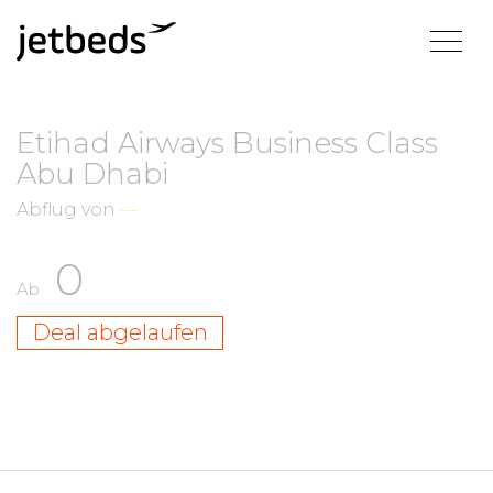
Etihad Airways Business Class
Abu Dhabi
Abflug von
—
0
Ab
Deal abgelaufen