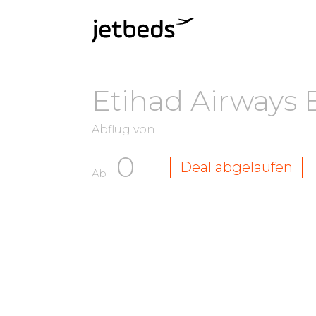
Etihad Airways 
Abflug von
—
0
Deal abgelaufen
Ab