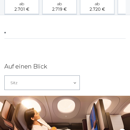
ab
ab
ab
2.701
€
2.719
€
2.720
€
2
Auf einen Blick
Sitz