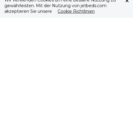
Wir verwenden Cookies um eine bessere Nutzung zu
gewährleisten. Mit der Nutzung von jetbeds.com
akzeptieren Sie unsere
Cookie Richtlinien
Entertainment
Das Oryx One Programm von Qatar Airways bietet Ihnen
mehr als 3.000 Unterhaltungsmöglichkeiten, zum
Beispiel aktuelle Filme, Serien, Musik oder Spiele. Die
Bildschirmdiagonale beträgt in der Business Class im
A380, A350 und in der B787-8 17 Zoll.
Wifi & Connectivity
Reisende der Business Class können das WLAN-
Angebot im A380, A350, und der B787-8 nutzen, Sie
werden bei Flugbeginn vom Kabinenpersonal über die