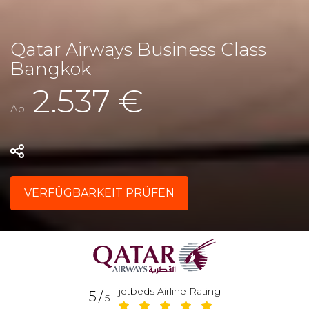
Qatar Airways Business Class
Bangkok
2.537 €
Ab
VERFÜGBARKEIT PRÜFEN
jetbeds Airline Rating
5/
5