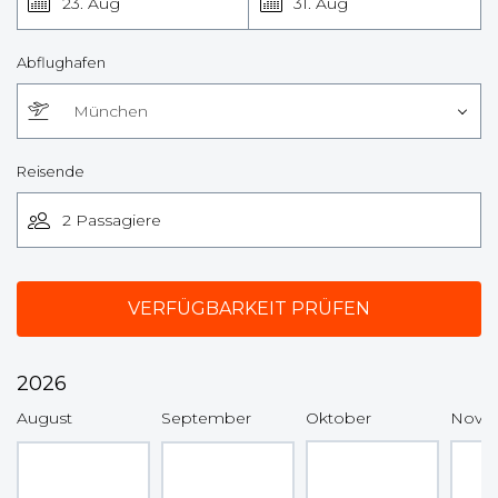
23. Aug
31. Aug
Abflughafen
München
Reisende
2026
August
September
Oktober
Nove