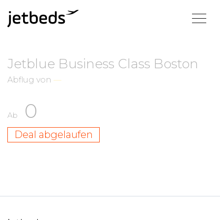
Jetblue Business Class Boston
Abflug von
—
0
Ab
Deal abgelaufen