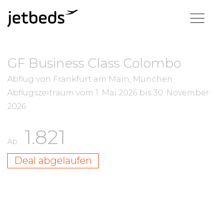
GF Business Class Colombo
Abflug von Frankfurt am Main, München.
Abflugszeitraum vom
1. Mai 2026
bis
30. November
2026
1.821
Ab
Deal abgelaufen