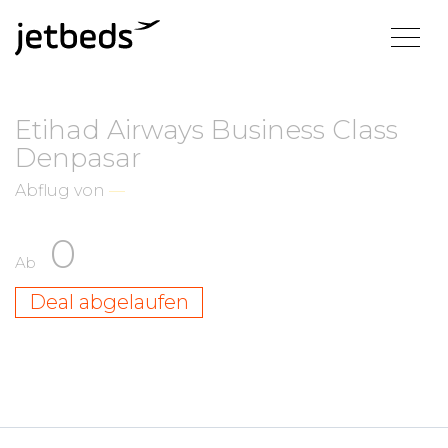
Etihad Airways Business Class
Denpasar
Abflug von
—
0
Ab
Deal abgelaufen