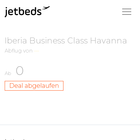
Iberia Business Class Havanna
Abflug von
—
0
Ab
Deal abgelaufen