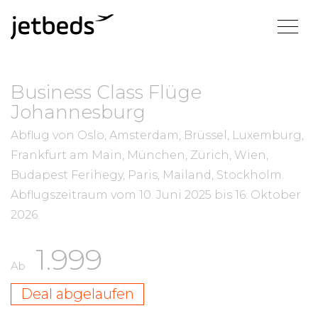
Business Class Flüge
Johannesburg
Abflug von Oslo, Amsterdam, Brüssel, Luxemburg,
Frankfurt am Main, München, Zürich, Wien,
Budapest Ferihegy, Paris, Mailand, Stockholm.
Abflugszeitraum vom
10. Juni 2025
bis
16. Oktober
2026
1.999
Ab
Deal abgelaufen