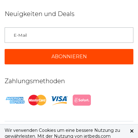
Neuigkeiten und Deals
Deutschland
Zahlungsmethoden
2026 © jetbeds.com
Wir verwenden Cookies um eine bessere Nutzung zu
AGB
|
Datenschutz
gewährleisten. Mit der Nutzung von jetbeds.com