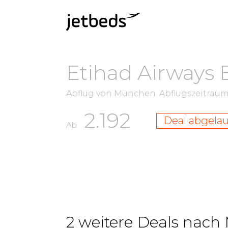
Etihad Airways 
Abflug von München.
Abflugszeitrau
2.192
Deal abgela
Ab
2 weitere Deals nach