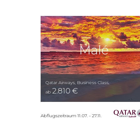
Malé
Qatar Airways
,
Business Class
,
2.810
€
ab
Abflugszeitraum
11.07.
-
27.11.