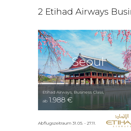
2 Etihad Airways Busi
Seoul
Etihad Airways
,
Business Class
,
1.988
€
ab
Abflugszeitraum
31.05.
-
27.11.