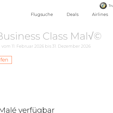
Tru
Flugsuche
Deals
Airlines
Business Class Mal√©
m vom
11. Februar 2026
bis
31. Dezember 2026
ufen
 Malé verfügbar