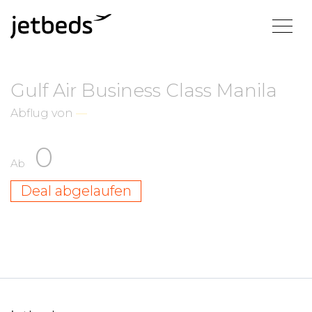
Gulf Air Business Class Manila
Abflug von
—
0
Ab
Deal abgelaufen