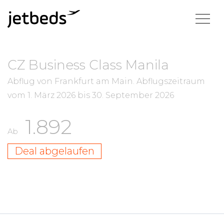
CZ Business Class Manila
Abflug von Frankfurt am Main.
Abflugszeitraum
vom
1. März 2026
bis
30. September 2026
1.892
Ab
Deal abgelaufen