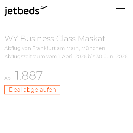
WY Business Class Maskat
Abflug von Frankfurt am Main, München.
Abflugszeitraum vom
1. April 2026
bis
30. Juni 2026
1.887
Ab
Deal abgelaufen