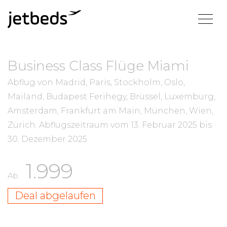
Business Class Flüge Miami
Abflug von Madrid, Paris, Stockholm, Oslo,
Mailand, Budapest Ferihegy, Brüssel, Luxemburg,
Amsterdam, Frankfurt am Main, München, Wien,
Zürich.
Abflugszeitraum vom
13. Februar 2025
bis
30. Dezember 2025
1.999
Ab
Deal abgelaufen