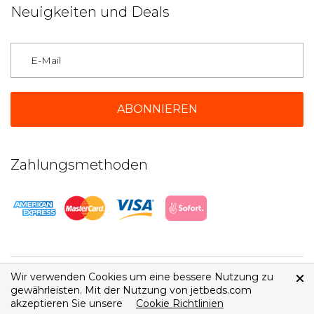
Neuigkeiten und Deals
Deutschland
Zahlungsmethoden
2026 © jetbeds.com
Wir verwenden Cookies um eine bessere Nutzung zu
AGB
|
Datenschutz
gewährleisten. Mit der Nutzung von jetbeds.com
akzeptieren Sie unsere
Cookie Richtlinien