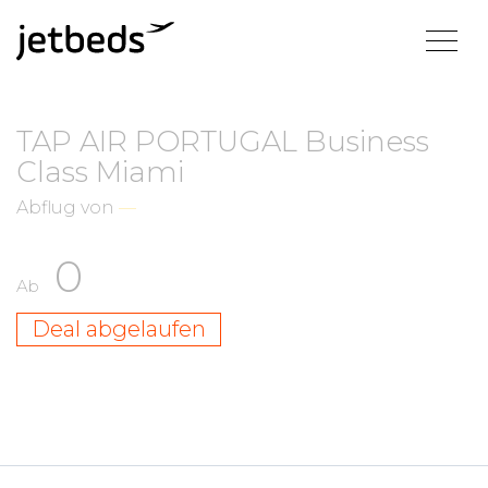
TAP AIR PORTUGAL Business
Class Miami
Abflug von
—
0
Ab
Deal abgelaufen