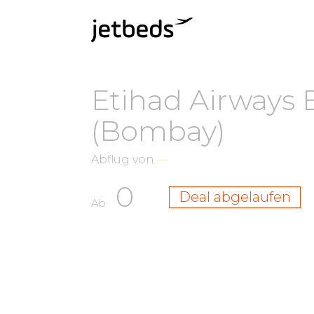
Etihad Airways 
(Bombay)
Abflug von
—
0
Deal abgelaufen
Ab