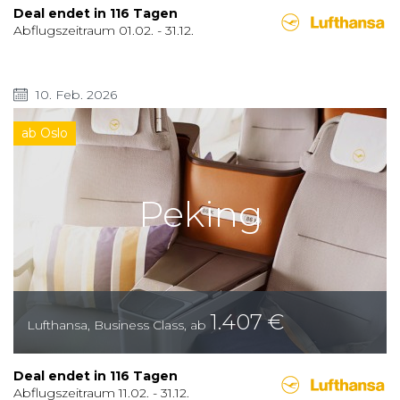
Deal endet in
116
Tagen
Abflugszeitraum
01.02.
-
31.12.
10. Feb. 2026
ab Oslo
Peking
1.407
€
Lufthansa
,
Business Class
,
ab
Deal endet in
116
Tagen
Abflugszeitraum
11.02.
-
31.12.