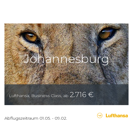
Johannesburg
2.716
€
Lufthansa
,
Business Class
,
ab
Abflugszeitraum
01.05.
-
09.02.