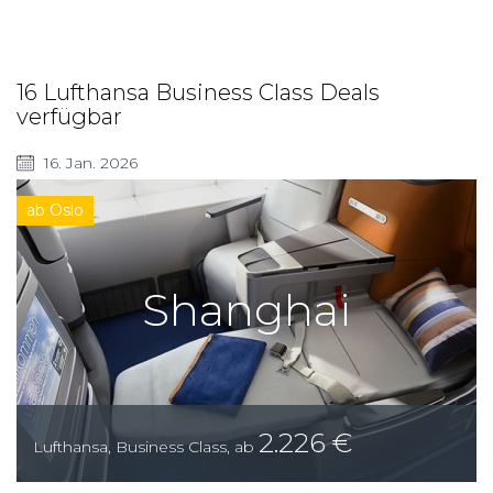
16 Lufthansa Business Class Deals
verfügbar
16. Jan. 2026
ab Oslo
Shanghai
2.226
€
Lufthansa
,
Business Class
,
ab