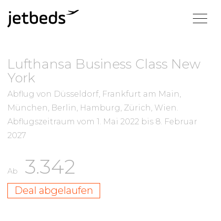
Lufthansa Business Class New
York
Abflug von Düsseldorf, Frankfurt am Main,
München, Berlin, Hamburg, Zürich, Wien.
Abflugszeitraum vom
1. Mai 2022
bis
8. Februar
2027
3.342
Ab
Deal abgelaufen