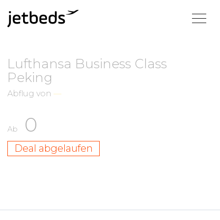
Lufthansa Business Class
Peking
Abflug von
—
0
Ab
Deal abgelaufen