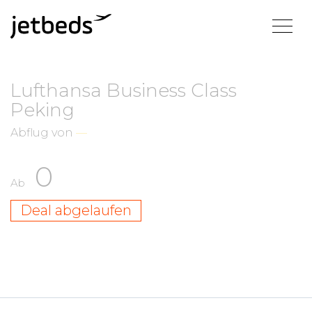
Lufthansa Business Class
Peking
Abflug von
—
0
Ab
Deal abgelaufen