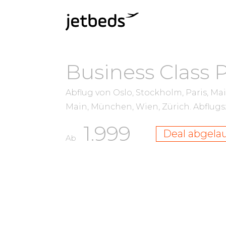
Business Class 
Abflug von Oslo, Stockholm, Paris, M
Main, München, Wien, Zürich.
Abflug
1.999
Deal abgela
Ab