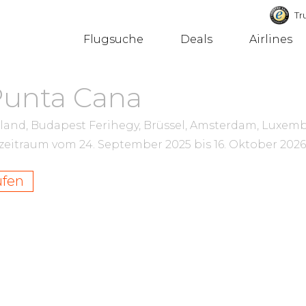
Tru
Flugsuche
Deals
Airlines
Punta Cana
ailand, Budapest Ferihegy, Brüssel, Amsterdam, Luxem
szeitraum vom
24. September 2025
bis
16. Oktober 2026
ufen