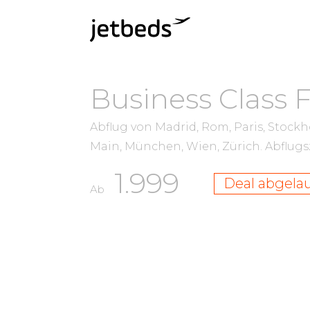
Business Class 
Abflug von Madrid, Rom, Paris, Stock
Main, München, Wien, Zürich.
Abflug
1.999
Deal abgela
Ab