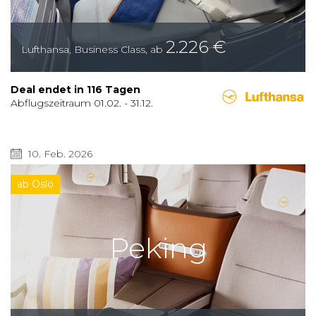
2.226
€
Lufthansa
,
Business Class
,
ab
Deal endet in
116
Tagen
Abflugszeitraum
01.02.
-
31.12.
10. Feb. 2026
ab Oslo
Peking