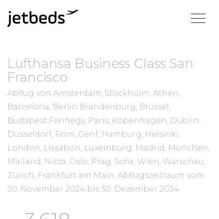
Lufthansa Business Class San
Francisco
Abflug von Amsterdam, Stockholm, Athen,
Barcelona, Berlin Brandenburg, Brüssel,
Budapest Ferihegy, Paris, Kopenhagen, Dublin,
Düsseldorf, Rom, Genf, Hamburg, Helsinki,
London, Lissabon, Luxemburg, Madrid, München,
Mailand, Nizza, Oslo, Prag, Sofia, Wien, Warschau,
Zürich, Frankfurt am Main.
Abflugszeitraum vom
30. November 2024
bis
30. Dezember 2034