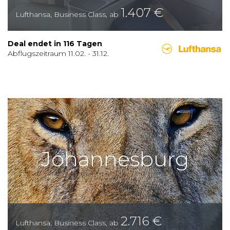
1.407
€
Lufthansa
,
Business Class
,
ab
Deal endet in
116
Tagen
Abflugszeitraum
11.02.
-
31.12.
Johannesburg
2.716
€
Lufthansa
,
Business Class
,
ab