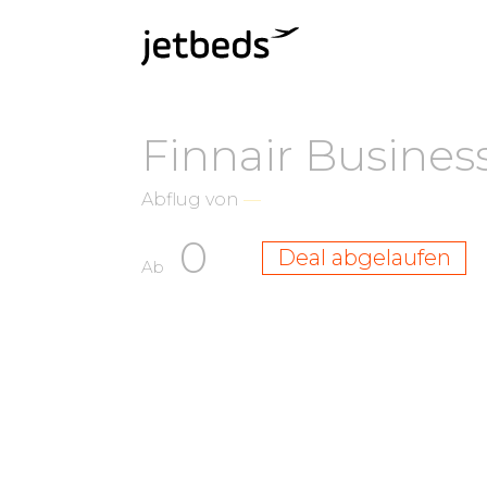
Finnair Business
Abflug von
—
0
Deal abgelaufen
Ab