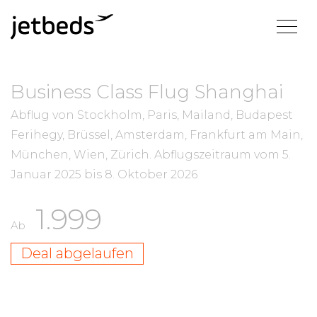
Business Class Flug Shanghai
Abflug von Stockholm, Paris, Mailand, Budapest
Ferihegy, Brüssel, Amsterdam, Frankfurt am Main,
München, Wien, Zürich.
Abflugszeitraum vom
5.
Januar 2025
bis
8. Oktober 2026
1.999
Ab
Deal abgelaufen