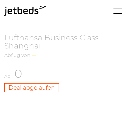
Lufthansa Business Class
Shanghai
Abflug von
—
0
Ab
Deal abgelaufen