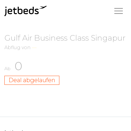
Gulf Air Business Class Singapur
Abflug von
—
0
Ab
Deal abgelaufen