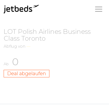
LOT Polish Airlines Business
Class Toronto
Abflug von
—
0
Ab
Deal abgelaufen