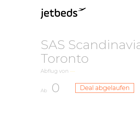
SAS Scandinavia
Toronto
Abflug von
—
0
Deal abgelaufen
Ab