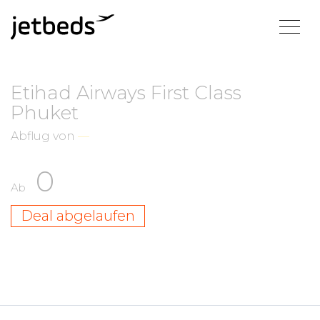
Etihad Airways First Class
Phuket
Abflug von
—
0
Ab
Deal abgelaufen