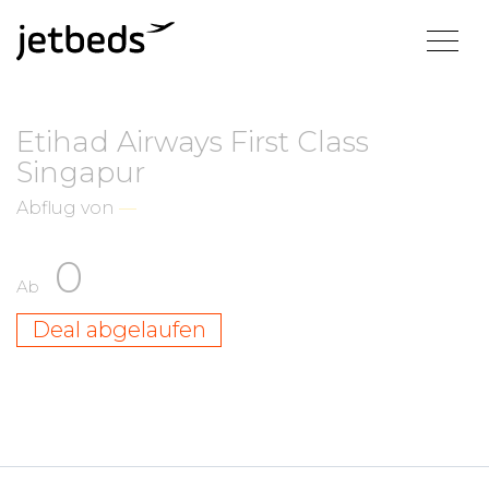
Etihad Airways First Class
Singapur
Abflug von
—
0
Ab
Deal abgelaufen