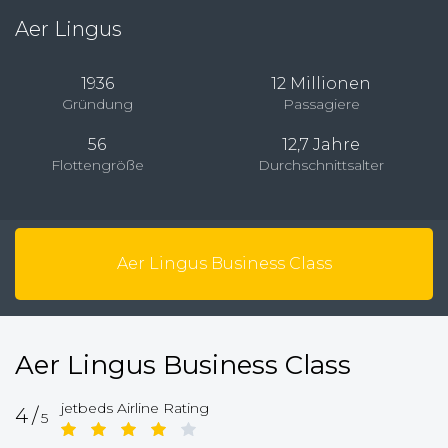
Aer Lingus
1936
12 Millionen
Gründung
Passagiere
56
12,7 Jahre
Flottengröße
Durchschnittsalter
Aer Lingus Business Class
Aer Lingus Business Class
jetbeds Airline Rating
4/
5